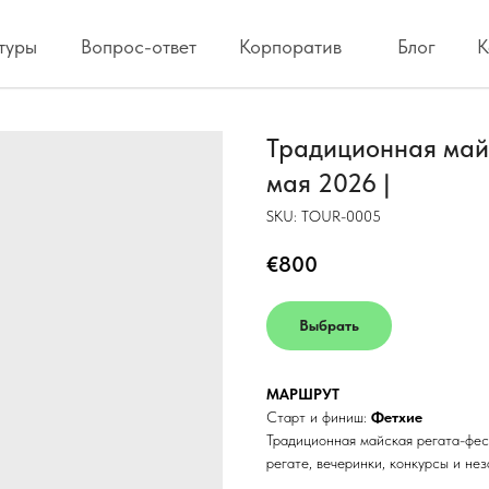
туры
Вопрос-ответ
Корпоратив
Блог
К
Традиционная майс
мая 2026 |
SKU:
TOUR-0005
€
800
Выбрать
МАРШРУТ
Старт и финиш:
Фетхие
Традиционная майская регата-фест
регате, вечеринки, конкурсы и не