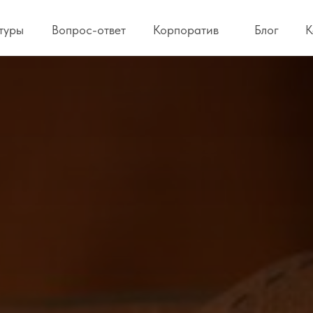
туры
Вопрос-ответ
Корпоратив
Блог
К